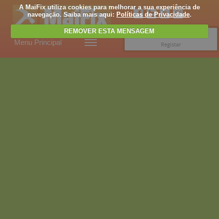
A MaiFix utiliza cookies para melhorar a sua experiência de
navegação. Saiba mais aqui:
Políticas de Privacidade
.
REMOVER ESTA MENSAGEM
Entrar
Menu Principal
Registar