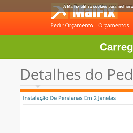
A MaiFix utiliza cookies para melhor
Pedir Orçamento
Orçamentos
Carreg
Detalhes do Ped
Instalação De Persianas Em 2 Janelas