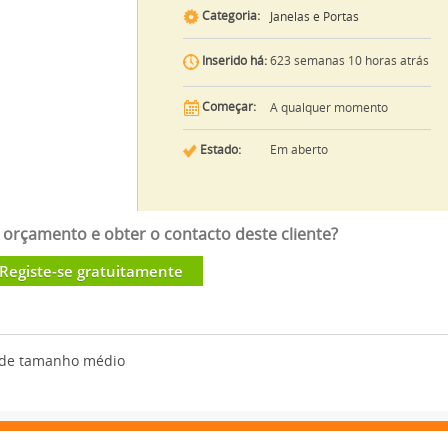
Categoria:
Janelas e Portas
623 semanas 10 horas atrás
Inserido há:
Começar:
A qualquer momento
Estado:
Em aberto
orçamento e obter o contacto deste cliente?
Registe-se gratuitamente
s de tamanho médio