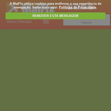
A MaiFix utiliza cookies para melhorar a sua experiência de
navegação. Saiba mais aqui:
Políticas de Privacidade
.
REMOVER ESTA MENSAGEM
Entrar
Menu Principal
Registar