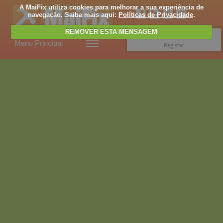
A MaiFix utiliza cookies para melhorar a sua experiência de
navegação. Saiba mais aqui:
Políticas de Privacidade
.
REMOVER ESTA MENSAGEM
Entrar
Menu Principal
Registar