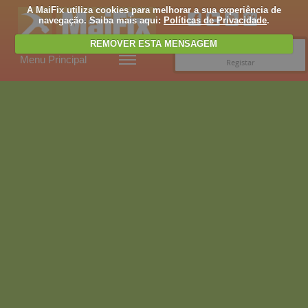
A MaiFix utiliza cookies para melhorar a sua experiência de
navegação. Saiba mais aqui:
Políticas de Privacidade
.
REMOVER ESTA MENSAGEM
Entrar
Menu Principal
Registar