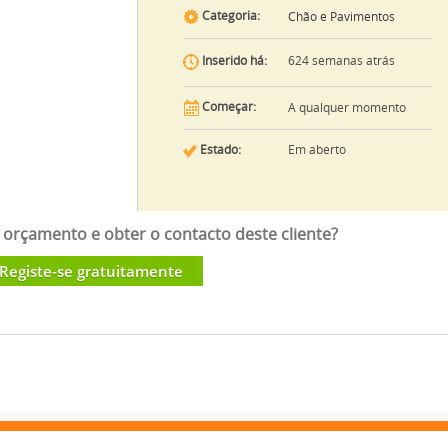
Categoria:
Chão e Pavimentos
624 semanas atrás
Inserido há:
Começar:
A qualquer momento
Estado:
Em aberto
orçamento e obter o contacto deste cliente?
Registe-se gratuitamente