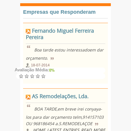
Empresas que Responderam
Fernando Miguel Ferreira
Pereira
Boa tarde estou interessadoem dar
orçamento.
18-07-2014
Avaliação Média:
0%
AS Remodelações, Lda.
BOA TARDE,em breve irei conyaya-
los para dar orçamento telm,914157103
OU 968186454 a.S.REMODELAÇOE
HOME_LATEST_ENTRIES_READ_MORE