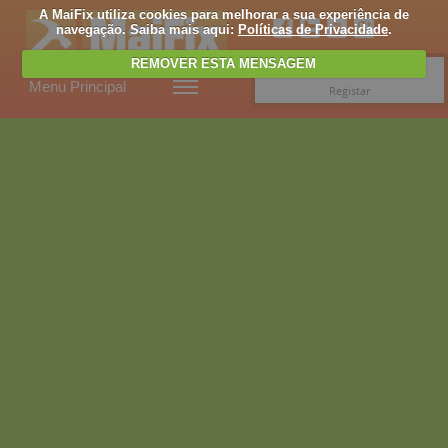
A MaiFix utiliza cookies para melhorar a sua experiência de
navegação. Saiba mais aqui:
Políticas de Privacidade
.
REMOVER ESTA MENSAGEM
Entrar
Menu Principal
Registar