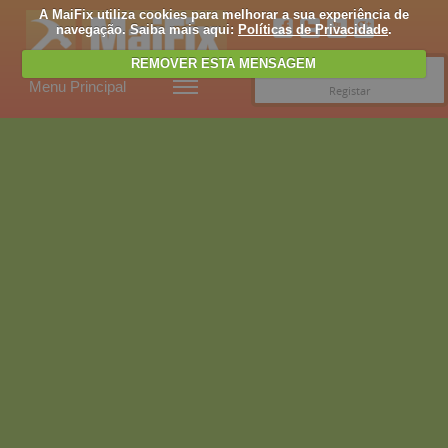
A MaiFix utiliza cookies para melhorar a sua experiência de
navegação. Saiba mais aqui:
Políticas de Privacidade
.
REMOVER ESTA MENSAGEM
Entrar
Menu Principal
Registar