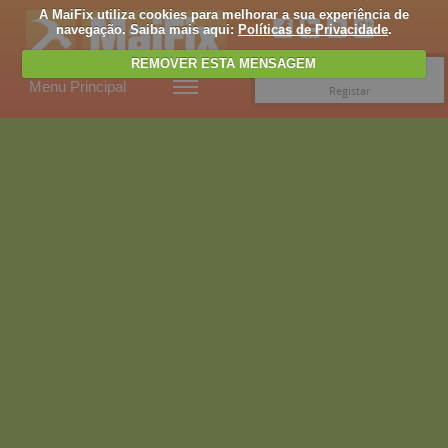
A MaiFix utiliza cookies para melhorar a sua experiência de
navegação. Saiba mais aqui:
Políticas de Privacidade
.
REMOVER ESTA MENSAGEM
Entrar
Menu Principal
Registar