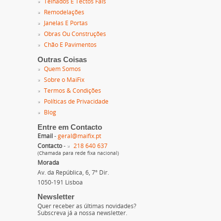
Telhados E Tectos Fals
Remodelações
Janelas E Portas
Obras Ou Construções
Chão E Pavimentos
Outras Coisas
Quem Somos
Sobre o MaiFix
Termos & Condições
Políticas de Privacidade
Blog
Entre em Contacto
Email
-
geral@maifix.pt
Contacto
-
218 640 637
(Chamada para rede fixa nacional)
Morada
Av. da República, 6, 7º Dir.
1050-191 Lisboa
Newsletter
Quer receber as últimas novidades?
Subscreva já a nossa newsletter.