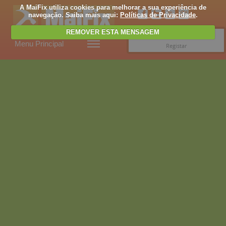
A MaiFix utiliza cookies para melhorar a sua experiência de
navegação. Saiba mais aqui:
Políticas de Privacidade
.
REMOVER ESTA MENSAGEM
Entrar
Menu Principal
Registar