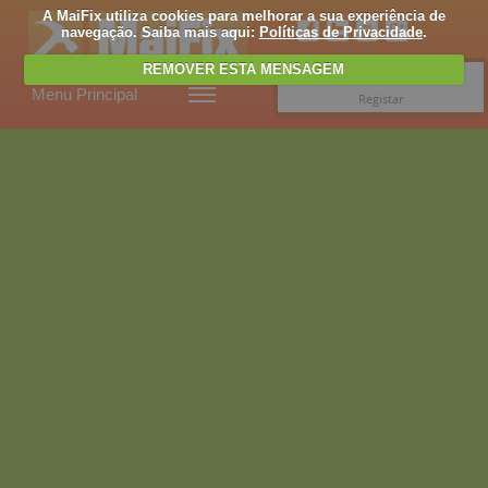
A MaiFix utiliza cookies para melhorar a sua experiência de
navegação. Saiba mais aqui:
Políticas de Privacidade
.
REMOVER ESTA MENSAGEM
Entrar
Menu Principal
Registar