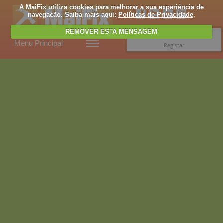
A MaiFix utiliza cookies para melhorar a sua experiência de
navegação. Saiba mais aqui:
Políticas de Privacidade
.
REMOVER ESTA MENSAGEM
Entrar
Menu Principal
Registar