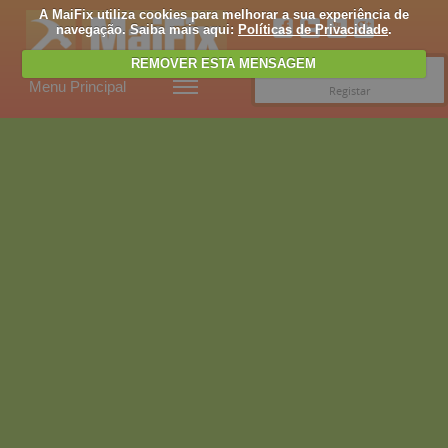
A MaiFix utiliza cookies para melhorar a sua experiência de
navegação. Saiba mais aqui:
Políticas de Privacidade
.
REMOVER ESTA MENSAGEM
Entrar
Menu Principal
Registar