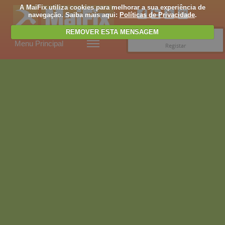
A MaiFix utiliza cookies para melhorar a sua experiência de
navegação. Saiba mais aqui:
Políticas de Privacidade
.
REMOVER ESTA MENSAGEM
Entrar
Menu Principal
Registar