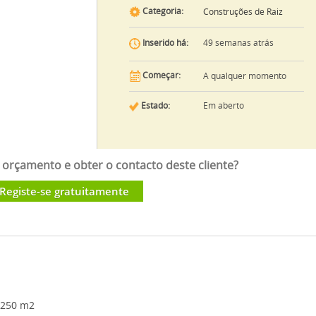
Categoria:
Construções de Raiz
49 semanas atrás
Inserido há:
Começar:
A qualquer momento
Estado:
Em aberto
orçamento e obter o contacto deste cliente?
Registe-se gratuitamente
 250 m2