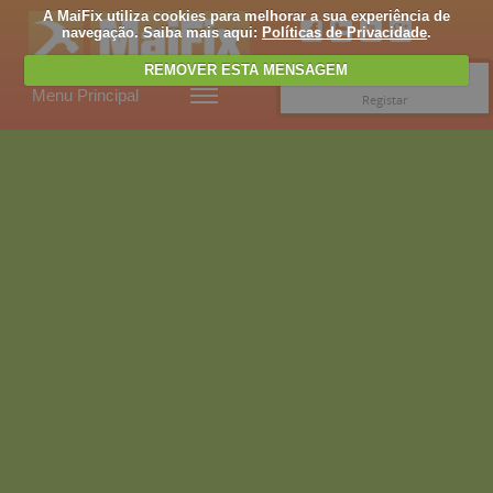
A MaiFix utiliza cookies para melhorar a sua experiência de
navegação. Saiba mais aqui:
Políticas de Privacidade
.
REMOVER ESTA MENSAGEM
Entrar
Menu Principal
Registar