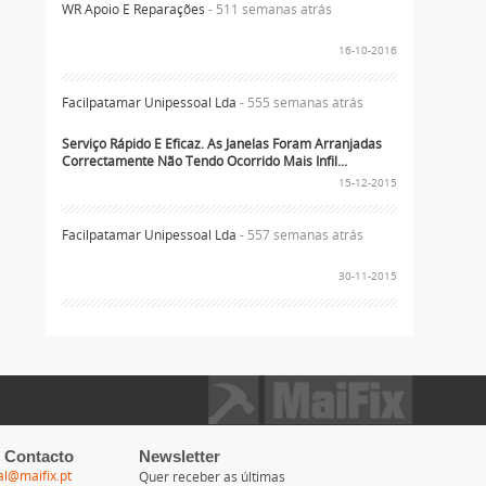
WR Apoio E Reparações
- 511 semanas atrás
16-10-2016
Facilpatamar Unipessoal Lda
- 555 semanas atrás
Serviço Rápido E Eficaz. As Janelas Foram Arranjadas
Correctamente Não Tendo Ocorrido Mais Infil...
15-12-2015
Facilpatamar Unipessoal Lda
- 557 semanas atrás
30-11-2015
 Contacto
Newsletter
al@maifix.pt
Quer receber as últimas