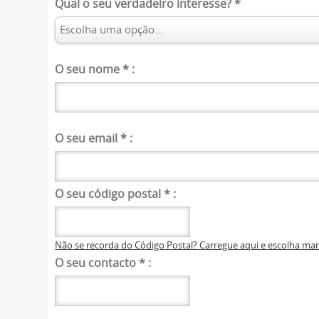
Qual o seu verdadeiro interesse?
*
O seu nome
*
:
O seu email
*
:
O seu código postal
*
:
Não se recorda do Código Postal? Carregue aqui e escolha m
O seu contacto
*
: