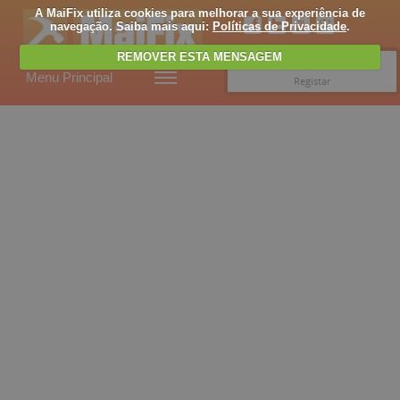
A MaiFix utiliza cookies para melhorar a sua experiência de
navegação. Saiba mais aqui:
Políticas de Privacidade
.
REMOVER ESTA MENSAGEM
Entrar
Menu Principal
Registar