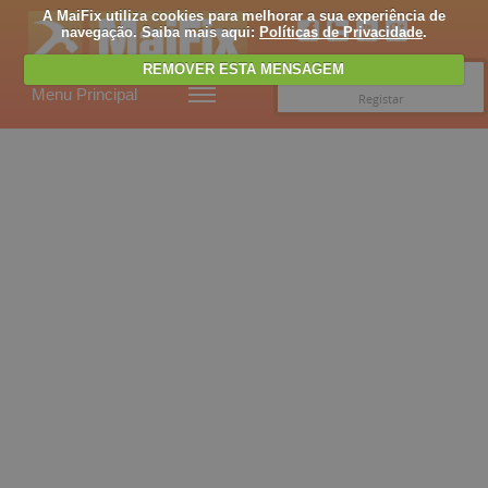
A MaiFix utiliza cookies para melhorar a sua experiência de
navegação. Saiba mais aqui:
Políticas de Privacidade
.
REMOVER ESTA MENSAGEM
Entrar
Menu Principal
Registar