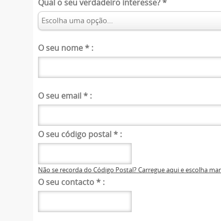
Qual o seu verdadeiro interesse?
*
O seu nome
*
:
O seu email
*
:
O seu código postal
*
:
Não se recorda do Código Postal? Carregue aqui e escolha m
O seu contacto
*
: