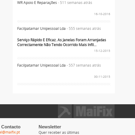
WR Apoio E Reparações
- 511 semanas atrás
16-10-2016
Facilpatamar Unipessoal Lda
- 555 semanas atrás
Serviço Rápido E Eficaz. As Janelas Foram Arranjadas
Correctamente Não Tendo Ocorrido Mais Infil...
15-12-2015
Facilpatamar Unipessoal Lda
- 557 semanas atrás
30-11-2015
 Contacto
Newsletter
al@maifix.pt
Quer receber as últimas