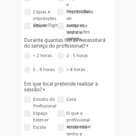
e
Impressões
Cópias e
Possibilidade
Impressões
de
Online/Digitais
comprar
Álbum
Ainda não
impressões
tenho a
online
certeza
Durante quantas horas necessitará
do serviço do profissional?
*
< 2 horas
2 - 5 horas
5 - 8 horas
> 8 horas
Em que local pretende realizar a
sessão?
*
Estúdio do
Casa
Profissional
Espaço
O que o
Exterior
profissional
recomendar
Escola
Ainda não
tenho a