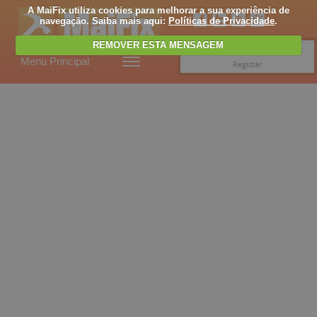
A MaiFix utiliza cookies para melhorar a sua experiência de
navegação. Saiba mais aqui:
Políticas de Privacidade
.
REMOVER ESTA MENSAGEM
Entrar
Menu Principal
Registar