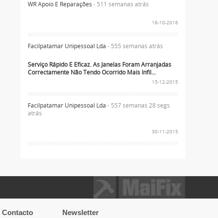
WR Apoio E Reparações
- 511 semanas atrás
16-10-2016
Facilpatamar Unipessoal Lda
- 555 semanas atrás
Serviço Rápido E Eficaz. As Janelas Foram Arranjadas
Correctamente Não Tendo Ocorrido Mais Infil...
15-12-2015
Facilpatamar Unipessoal Lda
- 557 semanas 28 segs
atrás
30-11-2015
 Contacto
Newsletter