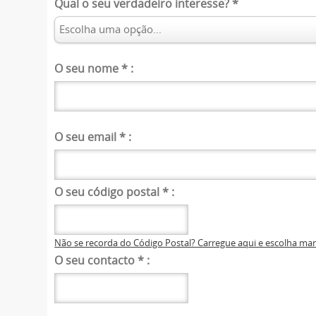
Qual o seu verdadeiro interesse?
*
O seu nome
*
:
O seu email
*
:
O seu código postal
*
:
Não se recorda do Código Postal? Carregue aqui e escolha m
O seu contacto
*
: