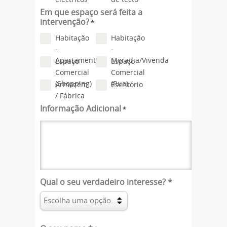
Em que espaço será feita a
intervenção?
*
Habitação
Habitação
-
-
Apartamento
Moradia/Vivenda
Espaço
Espaço
Comercial
Comercial
(Shopping)
(Rua)
Armazém
Escritório
/ Fábrica
Informação Adicional
*
Qual o seu verdadeiro interesse?
*