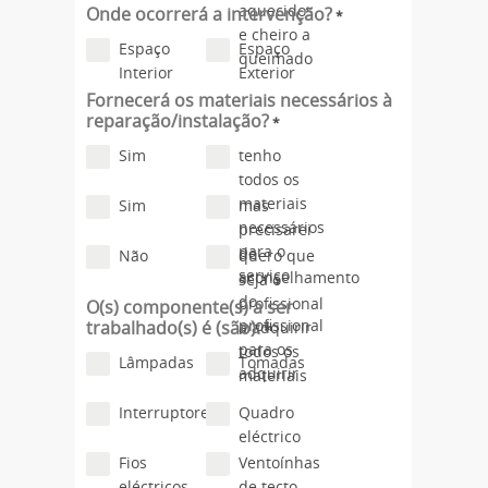
aquecidos
Onde ocorrerá a intervenção?
*
e cheiro a
Espaço
Espaço
queimado
Interior
Exterior
Fornecerá os materiais necessários à
reparação/instalação?
*
Sim
tenho
todos os
materiais
Sim
mas
necessários
precisarei
para o
de
Não
quero que
serviço
aconselhamento
seja o
do
profissional
O(s) componente(s) a ser
profissional
trabalhado(s) é (são):
a adquirir
*
para os
todos os
Lâmpadas
Tomadas
adquirir
materiais
Interruptores
Quadro
eléctrico
Fios
Ventoínhas
eléctricos
de tecto