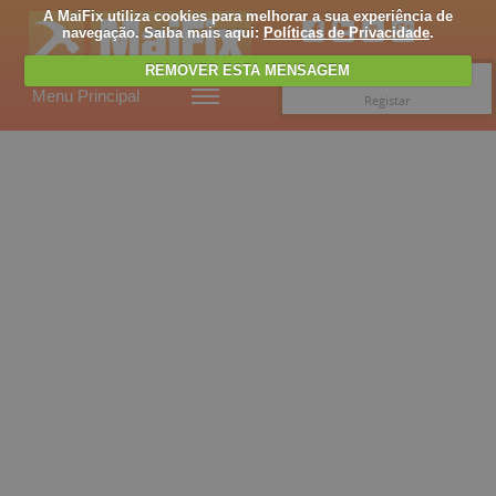
A MaiFix utiliza cookies para melhorar a sua experiência de
navegação. Saiba mais aqui:
Políticas de Privacidade
.
REMOVER ESTA MENSAGEM
Entrar
Menu Principal
Registar