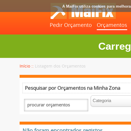
A MaiFix utiliza cookies para melhor
Pedir Orçamento
Orçamentos
Carreg
Início ::
Listagem dos Orçamentos
Pesquisar por Orçamentos na Minha Zona
Não foram encontrados registos