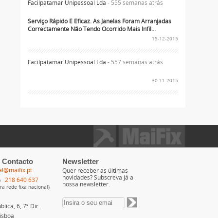
Facilpatamar Unipessoal Lda
- 555 semanas atrás
Serviço Rápido E Eficaz. As Janelas Foram Arranjadas
Correctamente Não Tendo Ocorrido Mais Infil...
15-12-2015
Facilpatamar Unipessoal Lda
- 557 semanas atrás
30-11-2015
 Contacto
Newsletter
al@maifix.pt
Quer receber as últimas
novidades? Subscreva já a
218 640 637
nossa newsletter.
a rede fixa nacional)
lica, 6, 7º Dir.
isboa