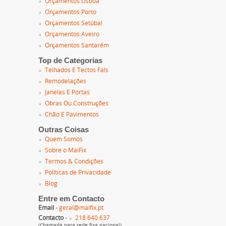
Orçamentos Lisboa
Orçamentos Porto
Orçamentos Setúbal
Orçamentos Aveiro
Orçamentos Santarém
Top de Categorias
Telhados E Tectos Fals
Remodelações
Janelas E Portas
Obras Ou Construções
Chão E Pavimentos
Outras Coisas
Quem Somos
Sobre o MaiFix
Termos & Condições
Políticas de Privacidade
Blog
Entre em Contacto
Email
-
geral@maifix.pt
Contacto
-
218 640 637
(Chamada para rede fixa nacional)