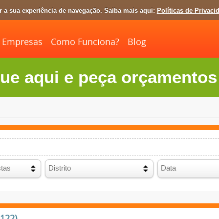
ar a sua experiência de navegação. Saiba mais aqui:
Políticas de Privaci
Empresas
Como Funciona?
Blog
ue aqui e peça orçamentos 
2122)