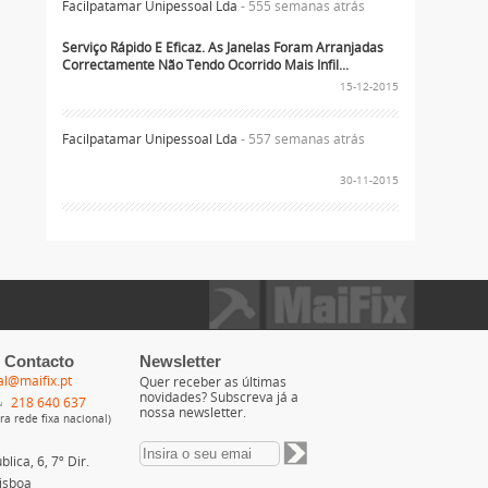
Facilpatamar Unipessoal Lda
- 555 semanas atrás
Serviço Rápido E Eficaz. As Janelas Foram Arranjadas
Correctamente Não Tendo Ocorrido Mais Infil...
15-12-2015
Facilpatamar Unipessoal Lda
- 557 semanas atrás
30-11-2015
 Contacto
Newsletter
al@maifix.pt
Quer receber as últimas
novidades? Subscreva já a
218 640 637
nossa newsletter.
a rede fixa nacional)
lica, 6, 7º Dir.
isboa