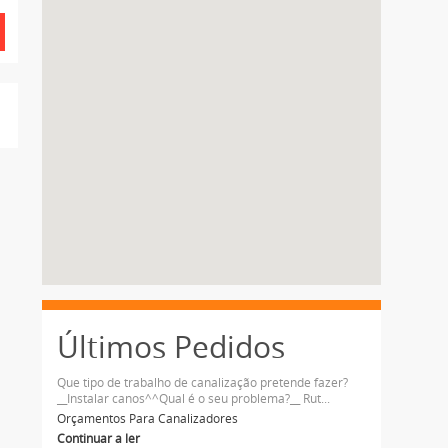
Últimos Pedidos
Que tipo de trabalho de canalização pretende fazer?
__Instalar canos^^Qual é o seu problema?__ Rut...
Orçamentos Para Canalizadores
Continuar a ler