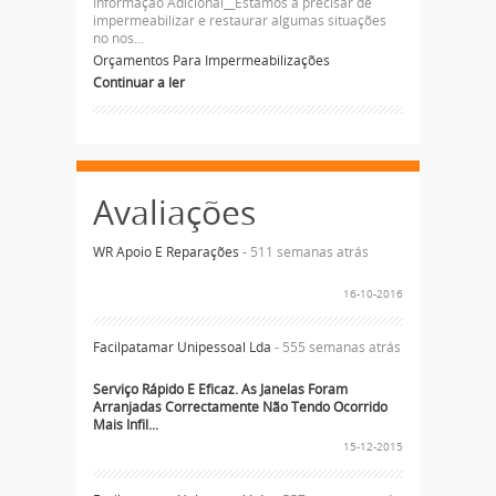
Informação Adicional__Estamos a precisar de
impermeabilizar e restaurar algumas situações
no nos...
Orçamentos Para Impermeabilizações
Continuar a ler
Avaliações
WR Apoio E Reparações
- 511 semanas atrás
16-10-2016
Facilpatamar Unipessoal Lda
- 555 semanas atrás
Serviço Rápido E Eficaz. As Janelas Foram
Arranjadas Correctamente Não Tendo Ocorrido
Mais Infil...
15-12-2015