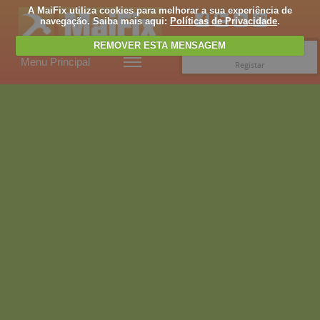
A MaiFix utiliza cookies para melhorar a sua experiência de
navegação. Saiba mais aqui:
Políticas de Privacidade
.
REMOVER ESTA MENSAGEM
Entrar
Menu Principal
Registar