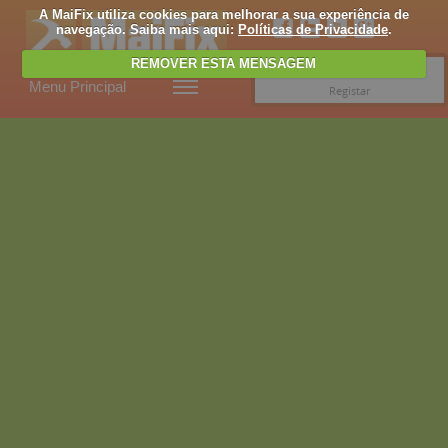
A MaiFix utiliza cookies para melhorar a sua experiência de
navegação. Saiba mais aqui:
Políticas de Privacidade
.
REMOVER ESTA MENSAGEM
Entrar
Menu Principal
Registar