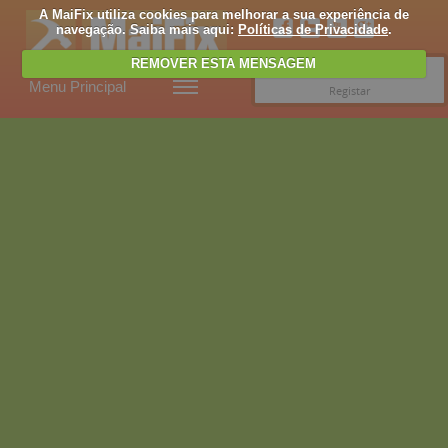
A MaiFix utiliza cookies para melhorar a sua experiência de
navegação. Saiba mais aqui:
Políticas de Privacidade
.
REMOVER ESTA MENSAGEM
Entrar
Menu Principal
Registar