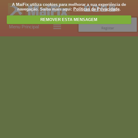
A MaiFix utiliza cookies para melhorar a sua experiência de
navegação. Saiba mais aqui:
Políticas de Privacidade
.
REMOVER ESTA MENSAGEM
Entrar
Menu Principal
Registar