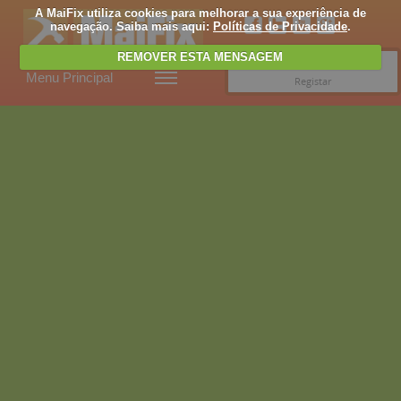
A MaiFix utiliza cookies para melhorar a sua experiência de
navegação. Saiba mais aqui:
Políticas de Privacidade
.
REMOVER ESTA MENSAGEM
Entrar
Menu Principal
Registar