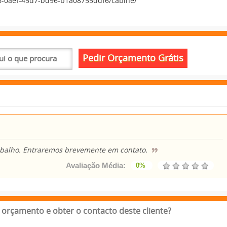
a6-0aef-45d7-bd96-b1a08755ddf6/cabine/
rabalho. Entraremos brevemente em contato.
Avaliação Média:
0%
orçamento e obter o contacto deste cliente?