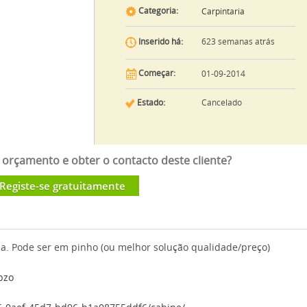
Categoria:
Carpintaria
623 semanas atrás
Inserido há:
Começar:
01-09-2014
Estado:
Cancelado
orçamento e obter o contacto deste cliente?
Registe-se gratuitamente
na. Pode ser em pinho (ou melhor solução qualidade/preço)
pzo