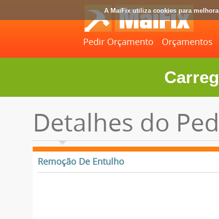
A MaiFix utiliza cookies para melhor
Pedir Orçamento
Orçamentos
Carreg
Detalhes do Ped
Remoção De Entulho