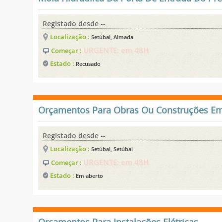
Registado desde --
Localização :
Setúbal, Almada
URGENTE: em 48H
Começar :
Estado :
Recusado
Orçamentos Para Obras Ou Construções Em
Registado desde --
Localização :
Setúbal, Setúbal
URGENTE: em 48H
Começar :
Estado :
Em aberto