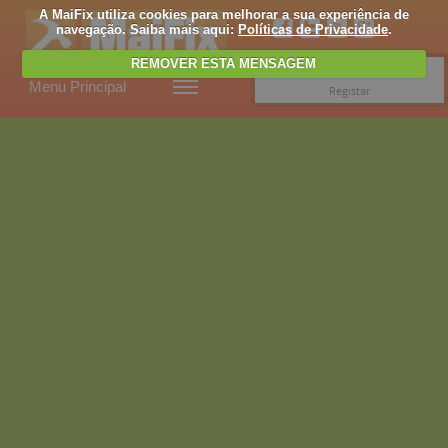
A MaiFix utiliza cookies para melhorar a sua experiência de
navegação. Saiba mais aqui:
Políticas de Privacidade
.
REMOVER ESTA MENSAGEM
Entrar
Menu Principal
Registar