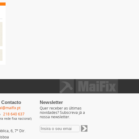
 Contacto
Newsletter
al@maifix.pt
Quer receber as últimas
novidades? Subscreva já a
218 640 637
nossa newsletter.
a rede fixa nacional)
lica, 6, 7º Dir.
isboa