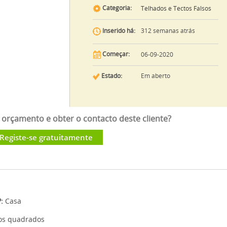
Categoria:
Telhados e Tectos Falsos
312 semanas atrás
Inserido há:
Começar:
06-09-2020
Estado:
Em aberto
orçamento e obter o contacto deste cliente?
Registe-se gratuitamente
:
Casa
os quadrados