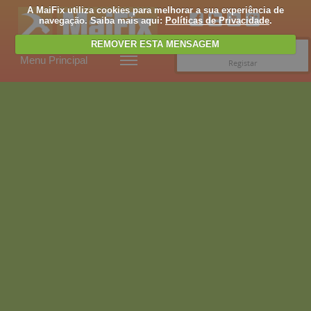
A MaiFix utiliza cookies para melhorar a sua experiência de
navegação. Saiba mais aqui:
Políticas de Privacidade
.
REMOVER ESTA MENSAGEM
Entrar
Menu Principal
Registar