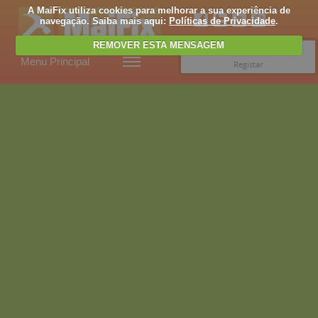
A MaiFix utiliza cookies para melhorar a sua experiência de
navegação. Saiba mais aqui:
Políticas de Privacidade
.
REMOVER ESTA MENSAGEM
Entrar
Menu Principal
Registar