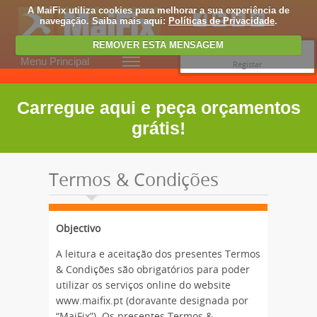
A MaiFix utiliza cookies para melhorar a sua experiência de
navegação. Saiba mais aqui:
Políticas de Privacidade
.
REMOVER ESTA MENSAGEM
Entrar
Menu Principal
Registar
Carregue aqui e peça orçamentos
grátis!
Termos & Condições
Objectivo
A leitura e aceitação dos presentes Termos
& Condições são obrigatórios para poder
utilizar os serviços online do website
www.maifix.pt (doravante designada por
“MaiFix”). Os presentes Termos &