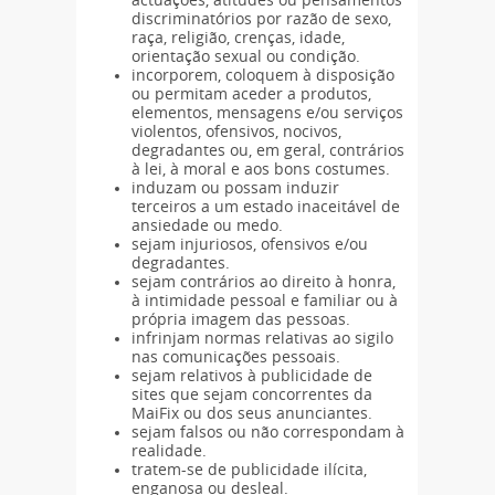
actuações, atitudes ou pensamentos
discriminatórios por razão de sexo,
raça, religião, crenças, idade,
orientação sexual ou condição.
incorporem, coloquem à disposição
ou permitam aceder a produtos,
elementos, mensagens e/ou serviços
violentos, ofensivos, nocivos,
degradantes ou, em geral, contrários
à lei, à moral e aos bons costumes.
induzam ou possam induzir
terceiros a um estado inaceitável de
ansiedade ou medo.
sejam injuriosos, ofensivos e/ou
degradantes.
sejam contrários ao direito à honra,
à intimidade pessoal e familiar ou à
própria imagem das pessoas.
infrinjam normas relativas ao sigilo
nas comunicações pessoais.
sejam relativos à publicidade de
sites que sejam concorrentes da
MaiFix ou dos seus anunciantes.
sejam falsos ou não correspondam à
realidade.
tratem-se de publicidade ilícita,
enganosa ou desleal.