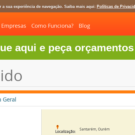
ar a sua experiência de navegação. Saiba mais aqui:
Políticas de Privaci
Empresas
Como Funciona?
Blog
ue aqui e peça orçamentos 
ido
 Geral
Santarém, Ourém
Localização: