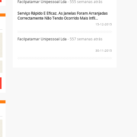
Facilpatamar Unipessoal Lda
- 555 semanas atrás
Serviço Rápido E Eficaz. As Janelas Foram Arranjadas
Correctamente Não Tendo Ocorrido Mais Infil...
15-12-2015
Facilpatamar Unipessoal Lda
- 557 semanas atrás
30-11-2015