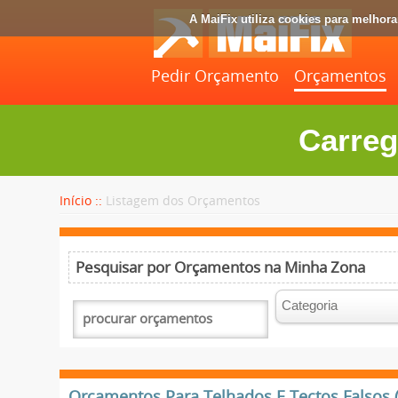
A MaiFix utiliza cookies para melhor
Pedir Orçamento
Orçamentos
Carreg
Início ::
Listagem dos Orçamentos
Pesquisar por Orçamentos na Minha Zona
Orçamentos Para Telhados E Tectos Falsos (