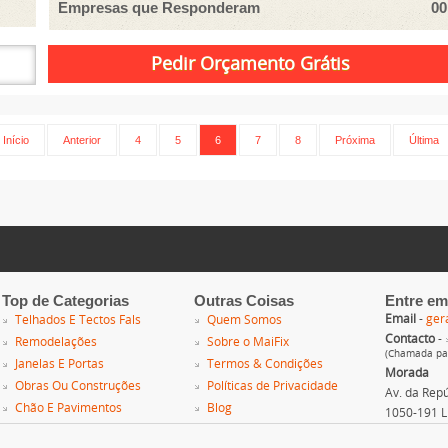
Empresas que Responderam
00
Início
Anterior
4
5
6
7
8
Próxima
Última
Top de Categorias
Outras Coisas
Entre em
Email
-
ger
Telhados E Tectos Fals
Quem Somos
Contacto
-
Remodelações
Sobre o MaiFix
(Chamada par
Janelas E Portas
Termos & Condições
Morada
Obras Ou Construções
Políticas de Privacidade
Av. da Repúb
Chão E Pavimentos
Blog
1050-191 L