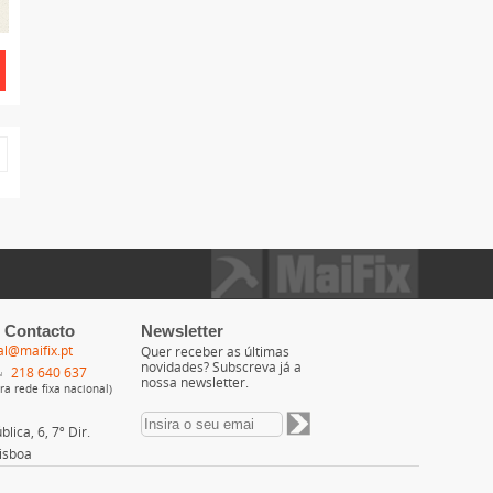
 Contacto
Newsletter
al@maifix.pt
Quer receber as últimas
novidades? Subscreva já a
218 640 637
nossa newsletter.
a rede fixa nacional)
lica, 6, 7º Dir.
isboa