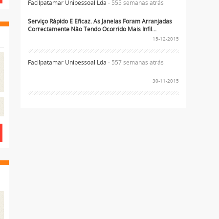
Facilpatamar Unipessoal Lda
- 555 semanas atrás
Serviço Rápido E Eficaz. As Janelas Foram Arranjadas
Correctamente Não Tendo Ocorrido Mais Infil...
15-12-2015
Facilpatamar Unipessoal Lda
- 557 semanas atrás
30-11-2015