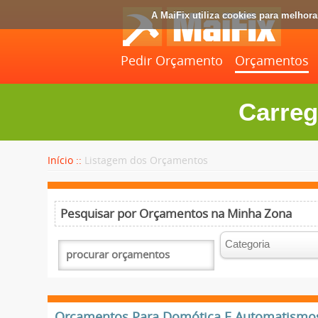
A MaiFix utiliza cookies para melhor
Pedir Orçamento
Orçamentos
Carreg
Início ::
Listagem dos Orçamentos
Pesquisar por Orçamentos na Minha Zona
Orçamentos Para Domótica E Automatismos 