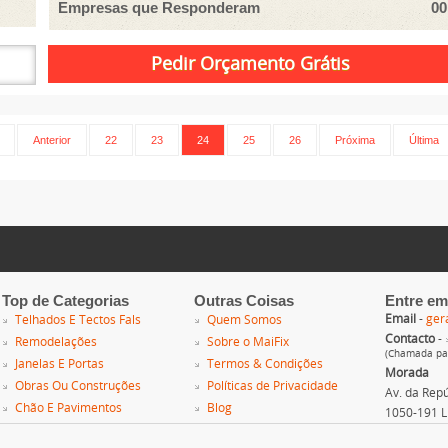
Empresas que Responderam
00
Anterior
22
23
24
25
26
Próxima
Última
Top de Categorias
Outras Coisas
Entre em
Email
-
ger
Telhados E Tectos Fals
Quem Somos
Contacto
-
Remodelações
Sobre o MaiFix
(Chamada par
Janelas E Portas
Termos & Condições
Morada
Obras Ou Construções
Políticas de Privacidade
Av. da Repúb
Chão E Pavimentos
Blog
1050-191 L