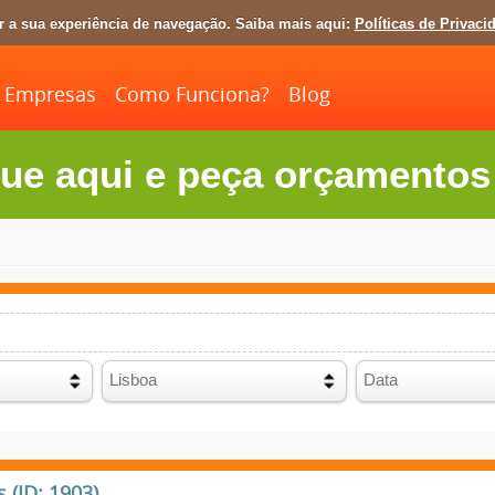
ar a sua experiência de navegação. Saiba mais aqui:
Políticas de Privaci
Empresas
Como Funciona?
Blog
ue aqui e peça orçamentos 
(ID: 1903)