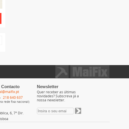
 Contacto
Newsletter
al@maifix.pt
Quer receber as últimas
novidades? Subscreva já a
218 640 637
nossa newsletter.
a rede fixa nacional)
lica, 6, 7º Dir.
isboa