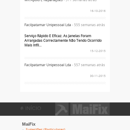
16-10-2016
Facilpatamar Unipessoal Lda
- 555 semanas atrás
Serviço Rápido E Eficaz. As Janelas Foram
Arranjadas Correctamente Não Tendo Ocorrido
Mais Infil...
15-12-2015
Facilpatamar Unipessoal Lda
- 557 semanas atrás
30-11-2015
INÍCIO
MaiFix
Sugestões (Particulares)