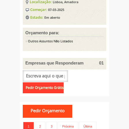
Localização:
Lisboa, Amadora
Começar:
07-03-2025
Estado:
Em aberto
Orçamento para:
Outros Assuntos Não Listados
Empresas que Responderam
01
1
2
3
Próxima
Última