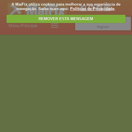
A MaiFix utiliza cookies para melhorar a sua experiência de
navegação. Saiba mais aqui:
Políticas de Privacidade
.
REMOVER ESTA MENSAGEM
Entrar
Menu Principal
Registar