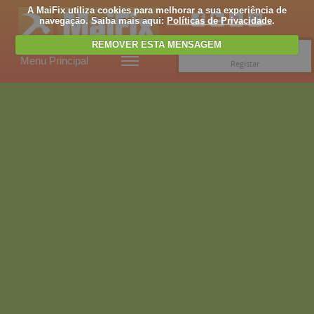
A MaiFix utiliza cookies para melhorar a sua experiência de
navegação. Saiba mais aqui:
Políticas de Privacidade
.
REMOVER ESTA MENSAGEM
Entrar
Menu Principal
Registar