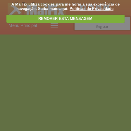
A MaiFix utiliza cookies para melhorar a sua experiência de
navegação. Saiba mais aqui:
Políticas de Privacidade
.
REMOVER ESTA MENSAGEM
Entrar
Menu Principal
Registar