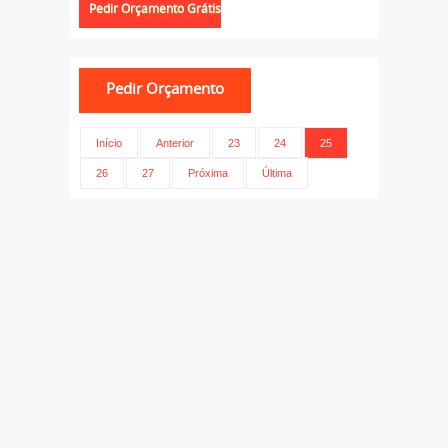
Início
Anterior
23
24
25
26
27
Próxima
Última