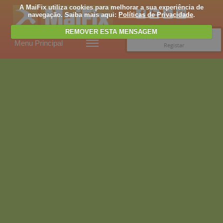
A MaiFix utiliza cookies para melhorar a sua experiência de
navegação. Saiba mais aqui:
Políticas de Privacidade
.
REMOVER ESTA MENSAGEM
Entrar
Menu Principal
Registar