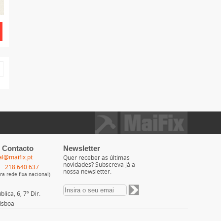
 Contacto
Newsletter
al@maifix.pt
Quer receber as últimas
novidades? Subscreva já a
218 640 637
nossa newsletter.
a rede fixa nacional)
lica, 6, 7º Dir.
isboa