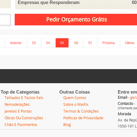
Empresas que Responderam
00
Anterior
53
54
55
56
57
Próxima
Última
Top de Categorias
Outras Coisas
Entre em
Email
-
ger
Telhados E Tectos Fals
Quem Somos
Contacto
-
Remodelações
Sobre o MaiFix
(Chamada par
Janelas E Portas
Termos & Condições
Morada
Obras Ou Construções
Políticas de Privacidade
Av. da Repúb
Chão E Pavimentos
Blog
1050-191 L