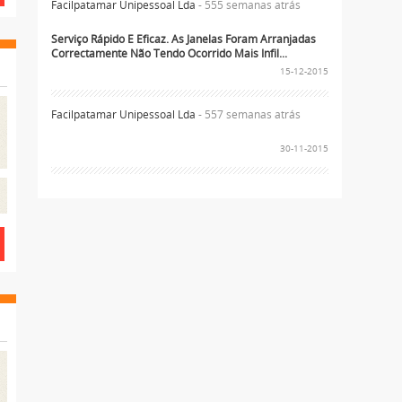
Facilpatamar Unipessoal Lda
- 555 semanas atrás
Serviço Rápido E Eficaz. As Janelas Foram Arranjadas
Correctamente Não Tendo Ocorrido Mais Infil...
15-12-2015
Facilpatamar Unipessoal Lda
- 557 semanas atrás
30-11-2015