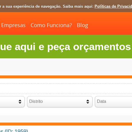
ar a sua experiência de navegação. Saiba mais aqui:
Políticas de Privaci
Empresas
Como Funciona?
Blog
ue aqui e peça orçamentos 
 (ID: 1959)