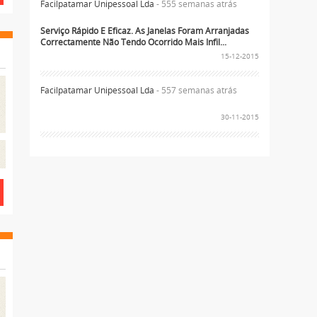
Facilpatamar Unipessoal Lda
- 555 semanas atrás
Serviço Rápido E Eficaz. As Janelas Foram Arranjadas
Correctamente Não Tendo Ocorrido Mais Infil...
15-12-2015
Facilpatamar Unipessoal Lda
- 557 semanas atrás
30-11-2015