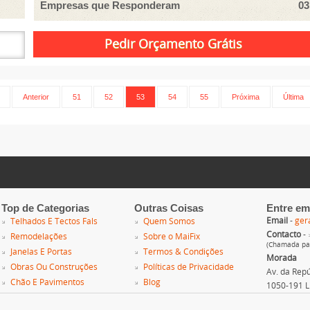
Empresas que Responderam
03
Anterior
51
52
53
54
55
Próxima
Última
Top de Categorias
Outras Coisas
Entre em
Email
-
ger
Telhados E Tectos Fals
Quem Somos
Contacto
-
Remodelações
Sobre o MaiFix
(Chamada par
Janelas E Portas
Termos & Condições
Morada
Obras Ou Construções
Políticas de Privacidade
Av. da Repúb
Chão E Pavimentos
Blog
1050-191 L