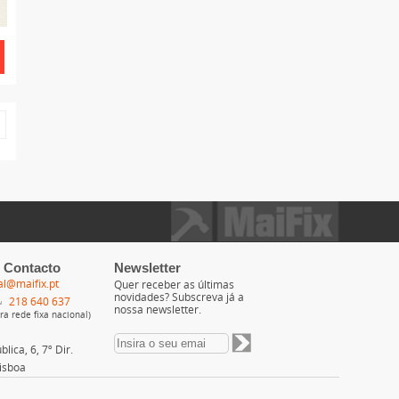
 Contacto
Newsletter
al@maifix.pt
Quer receber as últimas
novidades? Subscreva já a
218 640 637
nossa newsletter.
a rede fixa nacional)
lica, 6, 7º Dir.
isboa