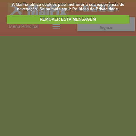
A MaiFix utiliza cookies para melhorar a sua experiência de
navegação. Saiba mais aqui:
Políticas de Privacidade
.
REMOVER ESTA MENSAGEM
Entrar
Menu Principal
Registar