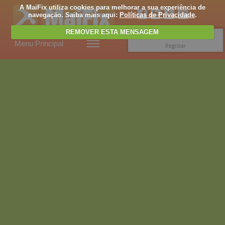
A MaiFix utiliza cookies para melhorar a sua experiência de
navegação. Saiba mais aqui:
Políticas de Privacidade
.
REMOVER ESTA MENSAGEM
Entrar
Menu Principal
Registar