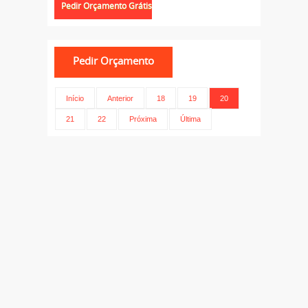
Início
Anterior
18
19
20
21
22
Próxima
Última